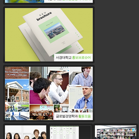
서경대학교
홍보브로슈어
글로벌
글로벌경영학과
활동모음