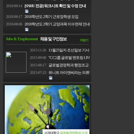
2018-09-14
[SNHU 전공] 워크시트 확인 및 수정 안내
2018-08-17
2018학년도 2학기 근로장학생 모집
2018-08-06
2018학년도 2학기 교양과목 이수면제 안내
Jobs & Employment
채용 및 구인정보
더보기
2015-11-26
11월25일자 조선일보 기사 내용입니다.
2015-09-08
"CJ그룹 글로벌 멘토링 LIVE"
2015-08-17
글로벌경영학과 행정조교 구인(상시채용)
2015-07-23
유니트 아이앤씨라는 의류벤더 (해외영업) 인턴모집...
서경대학
서경대학교
글로벌경영학과 소개