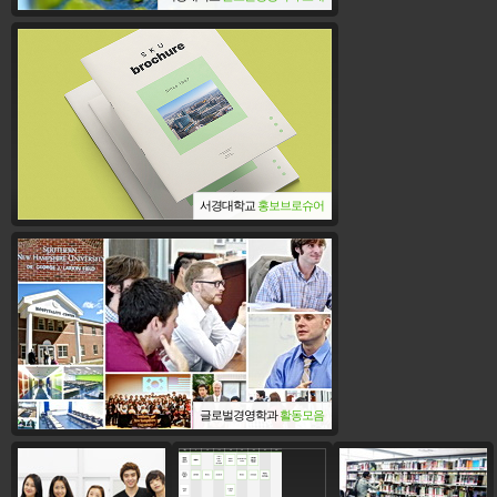
서경대학교
홍보브로슈어
글로벌
글로벌경영학과
활동모음