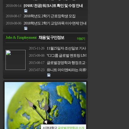
2018-09-14
[SNHU 전공] 워크시트 확인 및 수정 안내
2018-08-17
2018학년도 2학기 근로장학생 모집
2018-08-06
2018학년도 2학기 교양과목 이수면제 안내
Jobs & Employment
채용 및 구인정보
더보기
2015-11-26
11월25일자 조선일보 기사 내용입니다.
2015-09-08
"CJ그룹 글로벌 멘토링 LIVE"
2015-08-17
글로벌경영학과 행정조교 구인(상시채용)
2015-07-23
유니트 아이앤씨라는 의류벤더 (해외영업) 인턴모집...
서경대학
서경대학교
글로벌경영학과 소개