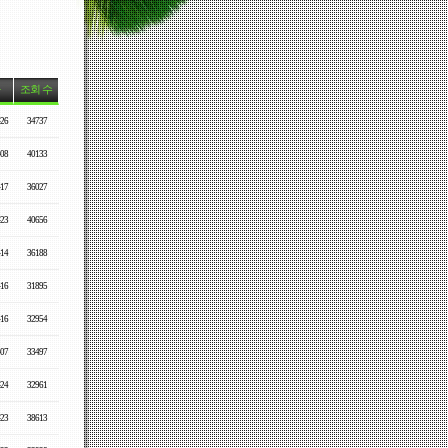
조회 수
-26
34737
-08
40133
-17
36027
-23
40656
-14
36188
-16
31895
-16
32954
-07
33497
-24
32961
-23
38613