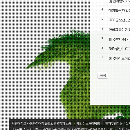
7
[청년취업아카
6
대외활동)대입
5
UCC 공모전 
4
한화그룹이 계열
3
한국AVL(주)
2
2015 상반기 
1
한국에이브이엘㈜ - 
목록
서경대학교 사회과학대학 글로벌경영학과 소개
/
개인정보처리방침
/
전자우편무단수집
[136-704] 서울시 성북구 서경로 124 (정릉동 16-1) 서경대학교
유담관 11층 1101호
/
전화 :
02