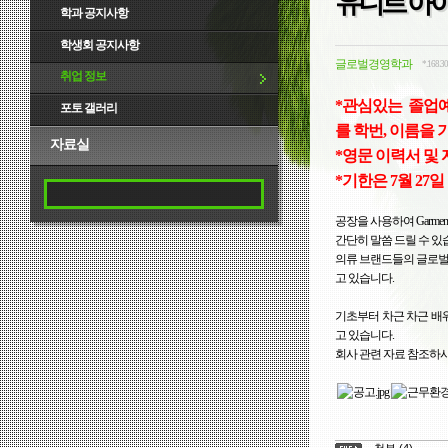
유니트 아이
학과 공지사항
학생회 공지사항
글로벌경영학과
*.168.30
취업 정보
*관심있는 졸업예정자
포토 갤러리
를
학번, 이름을
자료실
*영문 이력서 및
*기한은 7월 27
공장을
사용하여
Garmen
간단히
말씀
드릴
수
있
의류
브랜드들의
글로
고
있습니다
.
기초부터
차근
차근
배
고
있습니다
.
회사
관련
자료
참조하