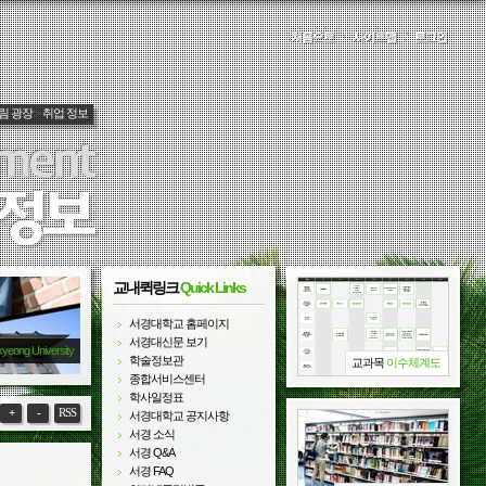
처음으로
/
사이트맵
/
로그인
림 광장
>
취업 정보
교내퀵링크
Quick Links
서경대학교 홈페이지
서경대신문 보기
kyeong University
학술정보관
교과목
이수체계도
종합서비스센터
학사일정표
+
-
RSS
서경대학교 공지사항
서경 소식
서경 Q&A
서경 FAQ