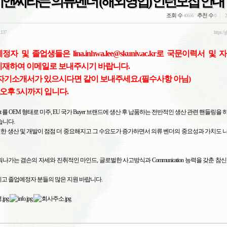
앤씨라는 의류벤더 (해외영업) 인턴모집 안내
조회 수
추천 수
40656
0
2
.137
https://
 및 졸업생들은 lina.inhwa.lee@skuniv.ac.kr로 국문이력서 및
 기재하여 이메일로 보내주시기 바랍니다.
 자기소개서가 있으시다면 같이 보내주세요.(필수사항 아님)
일 오후 5시까지 입니다.
t
를
OEM
형태로
미주
, EU
국가
Buyer
브랜드에
생산
후
납품하는
전반적인
생산
관련
핸들링을
습니다
.
벌한
생산
및
개발이
점점
더
중요해지고
그
수요도가
증가하면서
의류
벤더의
중요성과
가치도
워나가는
겸손의
자세와
진취적인
마인드
,
글로벌한
사고방식과
Communication
능력을
갖춘
참신
시고
졸업예정자
분들의
많은
지원
바랍니다
.