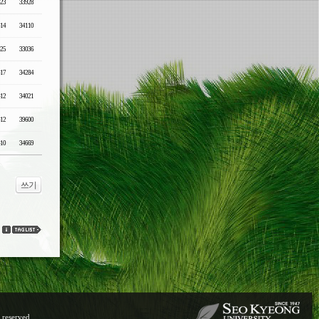
-23
33928
-14
34110
-25
33036
-17
34284
-12
34021
-12
39600
-10
34669
쓰기
 reserved.