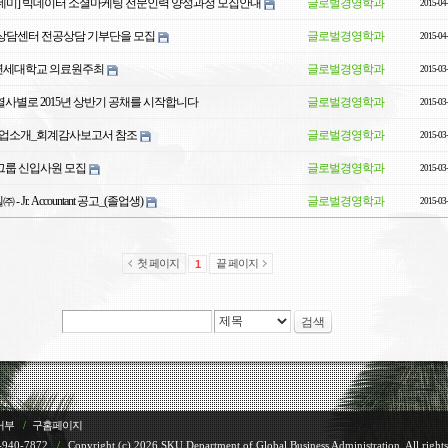
데미] 빅데이터 소셜마케팅 전문인력 양성과정 모집안내
글로벌경영학과
2015-04
상담센터 전공상담 기부단을 모집
글로벌경영학과
2015-04
_ 연세대학교 의료원주최
글로벌경영학과
2015-03
사별로 2015년 상반기 공채를 시작합니다
글로벌경영학과
2015-03
 기업소개_회계감사보고서 참조
글로벌경영학과
2015-03
CJ그룹 신입사원 모집
글로벌경영학과
2015-03
Jr. Accountant 공고_(졸업생)
글로벌경영학과
2015-03
첫 페이지
끝 페이지
1
검색
거부
/
구홈페이지
-940-7872
/
Copyright (c) 2026 SKU Department of Global Business Administration. All rights