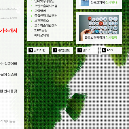
인터넷증명발급
전공교과목
상세안내
프린트출력시스템
015.07.23 07:00:50
교양영어
종합인력개발센터
gbs.skuniv.ac.kr/5237
보건진료소
교수학습개발센터
 자기소개서
206학군단
예비군대대
글로벌경영학과
학사일정
N
공지사항
J
취업정보
G
갤러리
R
RSS
하는
업종이라
나날이
상승하
한
인재를
찾
이 게시물을...