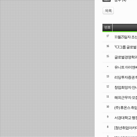
첨부 (4)
목록
번호
17
11월25일자 
16
"CJ그룹 글로벌 
15
글로벌경영학과
»
유니트 아이앤씨
13
리딩투자증권 
12
창업희망자 안
11
해외근무자 모
10
(주) 휴온스 취
9
서경대학교 행정
8
[청년취업아카데미]