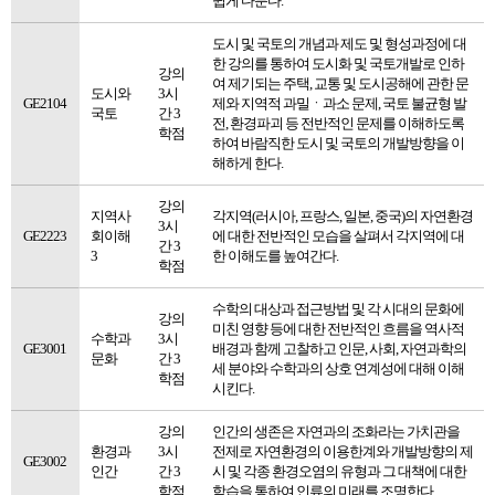
쉽게 다룬다.
도시 및 국토의 개념과 제도 및 형성과정에 대
한 강의를 통하여 도시화 및 국토개발로 인하
강의
여 제기되는 주택, 교통 및 도시공해에 관한 문
도시와
3시
GE2104
제와 지역적 과밀ㆍ과소 문제, 국토 불균형 발
국토
간 3
전, 환경파괴 등 전반적인 문제를 이해하도록
학점
하여 바람직한 도시 및 국토의 개발방향을 이
해하게 한다.
강의
지역사
각지역(러시아, 프랑스, 일본, 중국)의 자연환경
3시
GE2223
회이해
에 대한 전반적인 모습을 살펴서 각지역에 대
간 3
3
한 이해도를 높여간다.
학점
수학의 대상과 접근방법 및 각 시대의 문화에
강의
미친 영향 등에 대한 전반적인 흐름을 역사적
수학과
3시
GE3001
배경과 함께 고찰하고 인문, 사회, 자연과학의
문화
간 3
세 분야와 수학과의 상호 연계성에 대해 이해
학점
시킨다.
강의
인간의 생존은 자연과의 조화라는 가치관을
환경과
3시
전제로 자연환경의 이용한계와 개발방향의 제
GE3002
인간
간 3
시 및 각종 환경오염의 유형과 그 대책에 대한
학점
학습을 통하여 인류의 미래를 조명한다.