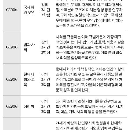
강의
발생원인, 무역의 경제적 이익, 무역과 경제성
국제화
GE2004
3시간
장, 소득분배 구조에 미치는 영향 등을 연구하
와 무역
3학점
며, 구체적인 실천영역으로서 기업의 국제 상
무에 대한 연구, 특히 무역경영에 대한 이해와
실무의 기초개념을 강의한다.
사회를 규율하는 여러 규범가운데 가장 대표
강의
적인 것이 법이다. 법의 개념, 효력, 적용과 같은
법과 사
GE2005
3시간
기초이론을 이해함으로써 법이 사회에서 수행
회
3학점
하는 역할과 기능을 파악하고, 이를 통해 법질
서 의식을 함양하도록 한다.
현대사회에서의 핵심적인 과제는 인간의 삶의
현대사
강의
질을 향상시킬 수 있는 교육문제가 중요한 관
GE2007
회와 교
3시간
건이다. 그러므로 교육학의 주요 영역에 대한
육
3학점
이해를 증진시키고, 아울러 이론적 배경과 학
문적 성격을 연마한다.
강의
심리학 일반에 걸친 기초이론을 연구하고 고
GE2008
심리학
3시간
찰하며 인간행동의 발달과 적응, 성격, 정서, 지
3학점
각, 학습, 기억, 사회적 행동 등을 연구한다.
21세기 바람직한 민주사회 형성을 위한 대학
인의 가치관 재정립, 리더쉽 함양에 수업목표