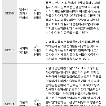
를 두고 있다. 사회현상에 관한 과학적 이해와
실제 사례의 분석적 접근을 통하여 우리사회
민주사
강의
의 여러 현안 문제를 정확히 이해할 수 있는 능
GE2009
회와 시
3시간
력을 함양한다. 특히 본 강좌에서는 개인의 자
민의식
3학점
유와 사회의 평등이라는 민주주의의 서로 다
른 가치체계가 실제의 생활에서 어떻게 이루
어지고 있는가를 쉽게 이해하고 대응할 수 있
는 다양한 참여교육을 받을 수 있다.
이 과목의 목적은 학생들에게 사회복지를 이
강의
해하는데 필요한 준거틀을 제공하는 것이다.
사회복
GE2010
3시간
이 수업에서는 사회복지의 철학과 역사, 그리
지개론
3학점
고 사회복지 제도의 유형 및 이들이 추구하는
가치와 접근방법 등을 살펴 볼 것이다.
기술과 경영이란 기술요소가 조직의 중요한
자산이라는 인식에서 출발하여 공학, 과학 및
경영학의 원리를 결합함으로써 조직의 목표를
달성하기 위하여 기술능력을 기획, 개발 및 운
용하는 활동이다. 최근에는 IT, BT, NT, ET 등과
접목한 기술혁신경영을 의미한다. 기술혁신의
수명주기를 선택과정, 창출과정, 확산과정
등으로 구분하여 선택과정은 기획 및 평가, 기
강의
기술과
술대안의 평가 및 선정의 내용이며 창출과정
GE2011
3시간