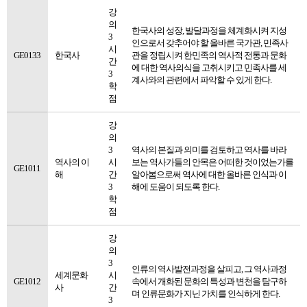
강
의
한국사의 성장, 발달과정을 체계화시켜 지성
3
인으로서 갖추어야 할 올바른 국가관, 민족사
시
GE0133
한국사
관을 정립시켜 한민족의 역사적 전통과 문화
간
에 대한 역사의식을 고취시키고 민족사를 세
3
계사와의 관련에서 파악할 수 있게 한다.
학
점
강
의
3
역사의 본질과 의미를 검토하고 역사를 바라
역사의 이
시
보는 역사가들의 안목은 어떠한 것이었는가를
GE1011
해
간
알아봄으로써 역사에 대한 올바른 인식과 이
3
해에 도움이 되도록 한다.
학
점
강
의
3
인류의 역사발전과정을 살피고, 그 역사과정
세계문화
시
GE1012
속에서 개화된 문화의 특성과 변천을 탐구하
사
간
며 인류문화가 지닌 가치를 인식하게 한다.
3