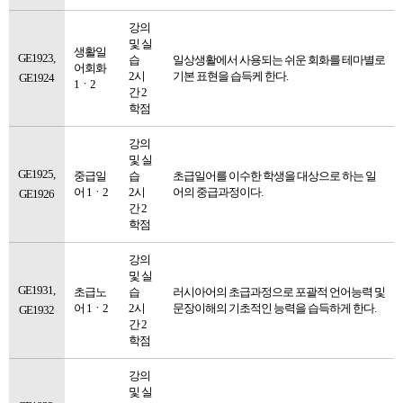
강의
및 실
생활일
GE1923,
습
일상생활에서 사용되는 쉬운 회화를 테마별로
어회화
2시
기본 표현을 습득케 한다.
GE1924
1ㆍ2
간 2
학점
강의
및 실
GE1925,
중급일
습
초급일어를 이수한 학생을 대상으로 하는 일
어 1ㆍ2
2시
어의 중급과정이다.
GE1926
간 2
학점
강의
및 실
GE1931,
초급노
습
러시아어의 초급과정으로 포괄적 언어능력 및
어 1ㆍ2
2시
문장이해의 기초적인 능력을 습득하게 한다.
GE1932
간 2
학점
강의
및 실