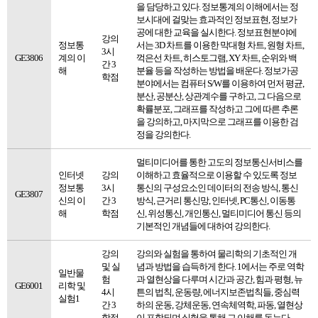
을 담당하고 있다. 정보통계의 이해에서는 정
보시대에 걸맞는 효과적인 정보표현, 정보가
공에 대한 교육을 실시한다. 정보표현분야에
강의
정보통
서는 3D 차트를 이용한 막대형 차트, 원형 차트,
3시
GE3806
계의 이
꺽은선 차트, 히스토그램, XY 차트, 순위와 백
간 3
해
분율 등을 작성하는 방법을 배운다. 정보가공
학점
분야에서는 컴퓨터 S/W를 이용하여 먼저 평균,
분산, 공분산, 상관계수를 구하고, 그 다음으로
확률분포, 그래프를 작성하고 그에 따른 추론
을 강의하고, 마지막으로 그래프를 이용한 검
정을 강의한다.
멀티미디어를 통한 고도의 정보통신서비스를
인터넷
강의
이해하고 효율적으로 이용할 수 있도록 정보
정보통
3시
통신의 구성요소인 데이터의 전송 방식, 통신
GE3807
신의 이
간 3
방식, 근거리 통신망, 인터넷, PC통신, 이동통
해
학점
신, 위성통신, 개인통신, 멀티미디어 통신 등의
기본적인 개념들에 대하여 강의한다.
강의
강의와 실험을 통하여 물리학의 기초적인 개
및 실
념과 방법을 습득하게 한다. 1에서는 주로 역학
일반물
험
과 열현상을 다루며 시간과 공간, 힘과 평형, 뉴
GE6001
리학 및
4시
튼의 법칙, 운동량, 에너지보존법칙들, 중심력
실험1
간 3
하의 운동, 강체운동, 연속체역학, 파동, 열현상