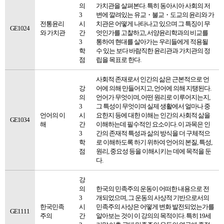
의
가치관을 살펴본다. 특히 동아시아 사회의 저
3
변에 깔려있는 유교・불교・도교의 윤리와 가
전통윤리
시
치관은 어떻게 나타나고 있으며 그 특징이 무
GE1024
와 가치관
간
엇인가를 고찰하고, 서양윤리학과의 비교를
3
통하여 현대를 살아가는 우리들에게 적용될
학
수 있는 보다 바람직한 윤리관과 가치관의 정
점
립을 목표로 한다.
사회적 존재로서 인간의 삶은 근본적으로 언
강
어에 의해 만들어지고, 언어에 의해 지탱된다.
의
언어가 무엇이며, 어떤 원리로 이루어지는지,
3
그 특성이 무엇이며 실제 생활에서 얼마나 중
언어의 이
시
요한지 등에 대한 이해는 인간의 사회적 삶을
GE1034
해
간
이해하는데 필수적인 요소이다. 이 과목은 인
3
간의 존재적 특성과 삶의 방식을 더 구체적으
학
로 이해하도록 하기 위하여 언어의 본질, 특성,
점
원리, 중요성 등을 이해시키는 데에 목적을 둔
다.
강
의
한국의 민족주의 운동이 어떠한 내용으로 전
3
개되었으며, 그 운동의 사상적 기반으로서의
한국민족
시
민족주의 사상은 어떻게 변화 발전되었는가를
GE1111
주의
간
알아보는 것이 이 강의의 목적이다. 특히 19세