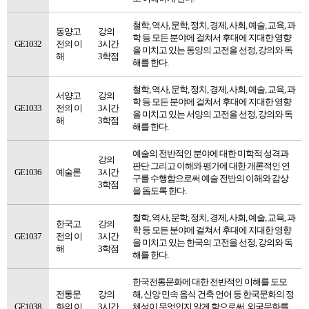
철학, 역사, 문학, 정치, 경제, 사회, 예술, 교육, 과
동양고
강의
학 등 모든 분야에 걸쳐서 후대에 지대한 영향
GE1032
전의 이
3시간
을 미치고 있는 동양의 고전을 선정, 강의와 독
해
3학점
해를 한다.
철학, 역사, 문학, 정치, 경제, 사회, 예술, 교육, 과
서양고
강의
학 등 모든 분야에 걸쳐서 후대에 지대한 영향
GE1033
전의 이
3시간
을 미치고 있는 서양의 고전을 선정, 강의와 독
해
3학점
해를 한다.
예술의 전반적인 분야에 대한 미학적 성격과
강의
판단 그리고 이해와 평가에 대한 개론적인 연
GE1036
예술론
3시간
구를 수행함으로써 예술 전반의 이해와 감상
3학점
을 돕도록 한다.
철학, 역사, 문학, 정치, 경제, 사회, 예술, 교육, 과
한국고
강의
학 등 모든 분야에 걸쳐서 후대에 지대한 영향
GE1037
전의 이
3시간
을 미치고 있는 한국의 고전을 선정, 강의와 독
해
3학점
해를 한다.
한국전통문화에 대한 전반적인 이해를 도모
전통문
강의
해, 신앙 민속 음식 건축 언어 등 한국문화의 정
GE1038
화의 이
3시간
체성이 무엇인지 알게 함으로써, 외국문화를