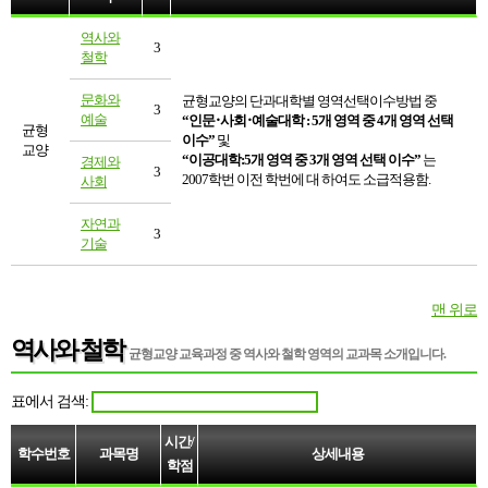
역사와
3
철학
문화와
균형교양의 단과대학별 영역선택이수방법 중
3
예술
“인문･사회･예술대학 : 5개 영역 중 4개 영역 선택
균형
이수”
및
교양
“이공대학:5개 영역 중 3개 영역 선택 이수”
는
경제와
3
2007학번 이전 학번에 대 하여도 소급적용함.
사회
자연과
3
기술
맨 위로
역사와 철학
균형교양 교육과정 중
역사와 철학 영역의 교과목 소개
입니다.
표에서 검색:
시간/
학수번호
과목명
상세내용
학점