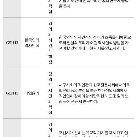
3
기말 이후 근대 민족주의 운동의 연구에 중점
학
을 둔다.
점
강
의
3
한국인의 역사인식의 전개와 흐름을 이해함으
한국인의
시
GE1113
로써 현실의 우리가 어떤 역사인식 방법을 가
역사인식
간
져야할 것인가에 대한 시사를 얻고자 한다.
3
학
점
강
의
3
서구사회의 직업관과 한국전통사회에서의 직
시
업윤리 등의 분석을 통해 현대산업사회에서
GE1115
직업윤리
간
직업인이 갖아야할 바람직한 태도 및 일의 보
3
람 등에 관해서 연구한다.
학
점
강
의
조선시대 선비는 유교적 가치를 제시하고 실
3