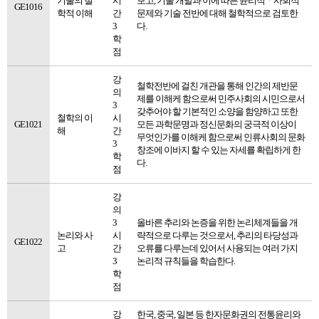
기술의 철
시
보고, 기술 개발과 이에 따른 윤리적ㆍ사회적
GE1016
학적 이해
간
문제와 기술 전반에 대해 철학적으로 검토한
3
다.
학
점
강
철학전반에 걸친 개관을 통해 인간의 제반문
의
제를 이해케 함으로써 민주사회의 시민으로서
3
갖추어야 할 기본적인 소양을 함양하고 또한
철학의 이
시
GE1021
모든 과학문명과 정신문화의 궁극적 이상이
해
간
무엇인가를 이해케 함으로써 인류사회의 문화
3
창조에 이바지 할 수 있는 자세를 확립하게 한
학
다.
점
강
의
3
올바른 추리와 논증을 위한 논리체계들을 개
논리와 사
시
략적으로 다루는 것으로서, 추리의 타당성과
GE1022
고
간
오류를 다루는데 있어서 사용되는 여러 가지
3
논리적 규칙들을 학습한다.
학
점
강
한국, 중국, 일본 등 한자문화권의 전통윤리와