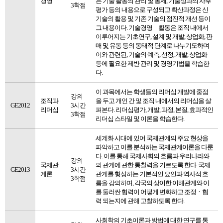
경영
은 기술 활동의 관리 및 통제, 기술성과의 사후
3학점
평가 등의 내용으로 구성되고 확산과정은 신
기술의 활용 및 기존 기술의 점진적 개선 등이
그 내용이다. 기술경영 활동은 조직 내에서
이루어지는 기초연구, 설계 및 개발, 상업화, 판
매 및 유통 등의 동태적 단계로 나누기도하며
이와 관련된, 기술의 예측, 선정, 개발, 상업화
등에 필요한 제반 관리 및 경영기법을 학습한
다.
이 과목에서는 학생들의 리더십 개발에 중점
강의
조직과
을 두고 개인 간 및 조직 내에서의 리더십을 살
GE2012
3시간
리더십
펴본다. 리더십평가, 개발, 과정, 본질, 효과적인
3학점
리더십 스타일 및 이론을 학습한다.
세계화 시대에 있어 국제관계의 주요 현상을
파악하고 이를 분석하는 국제관계이론을 다룬
다. 이를 통해 국제사회의 흐름과 우리나라와
강의
국제관
의 관계에 관한 통찰력을 기르도록 한다. 국제
GE2013
3시간
계론
관계를 형성하는 기본적인 요인과 역사적 흐
3학점
름을 강의하며, 각국의 상이한 이해관계와 이
를 둘러싼 협력이 어떻게 변화하고 조정ㆍ협
력 되는지에 관해 고찰하도록 한다.
사회학의 기초이론과 방법에 대한 연구를 통