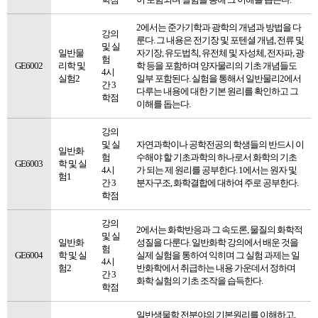
학점
이 포함되며 실험을 통해 그 이해를 돕는다.
2에서는 준가기학과 광학의 개념과 방법을 다
강의
룬다. 그 내용은 전기장 및 포텐셜 개념, 전류 및
및 실
일반물
자기장, 유도법칙, 유전체 및 자성체, 전자파, 광
험
GE6002
리학 및
학 등을 포함하며 양자물리의 기초 개념들도
4시
실험2
일부 포함된다. 실험을 통해서 일반물리2에서
간 3
다루는 내용에 대한 기본 원리를 확인하고 그
학점
이해를 돕는다.
강의
및 실
자연과학이나 공학전공의 학생들의 반드시 이
일반화
험
수해야 할 기초과학의 하나로서 화학의 기초
GE6003
학 및 실
4시
가 되는 제 원리를 공부한다. 1에서는 원자 및
험1
간 3
분자구조, 화학결합에 대하여 주로 공부한다.
학점
강의
2에서는 화학반응과 그 속도론, 물질의 화학적
및 실
일반화
성질을 다룬다. 일반화학 강의에서 배운 것을
험
GE6004
학 및 실
실제 실험을 통하여 익히며 그 실험 과제는 일
4시
험2
반화학에서 취급하는 내용 가운데서 정하며
간 3
화학 실험의 기초 조작을 습득한다.
학점
일반생물학 전분야의 기본원리를 이해하고,