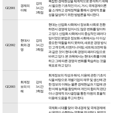
복잡한 경제현상을 체계적으로 분석하기 위해
강의
경제의
서 필요한 기초적인 미시, 거시, 국제경제이론
GE2001
3시간
이해
을 소개하고 경제정책을 통해서 경제적 효율
3학점
성을 달성하기 위한 방법론을 제시한다.
현대는 산업화 사회에서 정보화 사회로 전환
하면서 경영에 있어서도 많은 변화를 맞이하
고 있다. 산업화 사회에서의 중심적인 패러다
임이었던 분업은 정보화 사회에서는 더 이상
현대사
강의
중요한 역할을 하지 못하며, 새로운 경영 방식
GE2002
회와 경
3시간
인 고객 만족, 리엔지니어링, 네트워크전략 등
영
3학점
과 같은 것이 현대사회 경영의 패러다임으로
바뀌고 있다. 본 과목에서는 현대사회를 이해
하고 그에 따른 경영의 변화를 학습하는 것을
목표로 하고 있다.
회계정보의 작성과 해석, 이용에 관한 기초지
식을 바탕으로 개별기업의 재무 및 생산에 관
회계정
강의
한 정보의 이해는 물론 경제현실과 기업에 관
GE2003
보의 이
3시간
한 이해 능력을 함양하여 개인의 합리적 판단
해
3학점
이나 경제적 의사결정을 통한 자원의 효율적
이용에 도움을 주고자 한다.
국제화 시대를 맞아 국내경제 및 국제경제에
서 무역이 수행하는 역할을 연구한다. 무역의