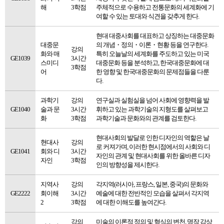
해
3학점
주체적으로 수용하고 전통문화의 세계화에 기
여할 수 있는 토대와 식견을 갖추게 한다.
현대 대중사회를 대표하고 상징하는 대중문화
대중문
의 개념・정의・이론・현황 등을 연구한다.
강의
화와 매
특히 오늘날의 세계화를 주도하고 있는 미국
GE1039
3시간
스미디
대중문화 등을 분석하고, 한국대중문화에 대
3학점
어
한 영향 및 한국대중문화의 문제점들을 다룬
다.
과학기
강의
연구실과 실험실을 넘어 사회에 영향력을 발
GE1040
술과 문
3시간
휘하고 있는 과학기술의 지형도를 살펴보고
화
3학점
과학기술과 문화와의 관계를 검토한다.
현대사회의 발달로 인한 디자인의 역할은 날
현대사
강의
로 커져가며, 이러한 현시점에서의 사회와 디
GE1041
회와 디
3시간
자인의 관계 및 현대사회를 위한 올바른 디자
자인
3학점
인의 방향성을 제시한다.
지역사
강의
각지역(러시아, 프랑스, 일본, 중국)의 문화와
GE2222
회이해
3시간
예술에 대한 전반적인 모습을 살펴서 각지역
2
3학점
에 대한 이해도를 높여간다.
강의
미술의 이론적 정의 및 형식의 변천, 명작 감상