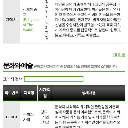
강
다양한 신념의 출현 방식과 그것의 공통점과
의
세계의 종
차이점에 대해 검토한다. 학생들은 인간 역사
3
교
의 흐름 속에서 종교적 신념의 기능을 탐구한
시
GE5131
(Religions
다. 가능할 때는 언제든지, 발표자들의 다양한
간
of The
신념을 수업시간에 발표할 수 있다. 특히 다섯
3
World)
개의 주요 종교를 집중적으로 살핀다: 힌두교,
학
불교, 유대교, 기독교, 이슬람교
점
맨 위로
문화와 예술
균형교양 교육과정 중
문화와 예술 영역의 교과목 소개
입니다.
표에서 검색:
시간/학
학수번호
과목명
상세내용
점
문학과 사회와의 유기적인 관련성을 이론과
강의
실제 작품을 통해 이해함으로써, 문학이 사회
문학과
GE1031
3시간
에 대해서 가지는 기능 및 사회가 문학에 끼치
사회
3학점
는 영향 등 문학의 사회적인 성격을 입체적으
로 이해하게 한다.