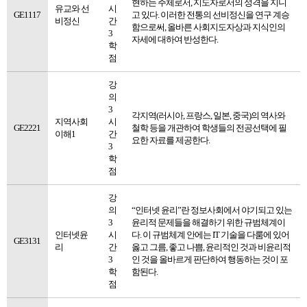
현하는 주체로서, 지도자로서의 성격을 지니
유교와 선
시
GE1117
고 있다. 이러한 전통의 선비정신을 연구 계승
비정신
간
함으로써, 올바른 사회지도자상과 지식인의
3
자세에 대하여 반성한다.
학
점
강
의
3
각지역(러시아, 프랑스, 일본, 중국)의 역사와
지역사회
시
GE2221
철학 등을 개관하여 학생들의 전공선택에 필
이해1
간
요한 자료를 제공한다.
3
학
점
강
의
“인터넷 윤리”란 정보사회에서 야기되고 있는
3
윤리적 문제들을 해결하기 위한 규범체계이
인터넷윤
시
다. 이 규범체계 안에는 IT 기술을 다룸에 있어
GE3131
리
간
옳고 그름, 좋고 나쁨, 윤리적인 것과 비윤리적
3
인 것을 올바르게 판단하여 행동하는 것이 포
학
함된다.
점