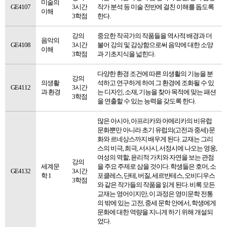
미술의
GE4107
3시간
작가 분석 등 미술 전반에 걸친 이해를 돕도록
이해
3학점
한다.
강의
중요한 작곡가의 작품들을 역사적 배경과 더
음악의
GE4108
3시간
불어 강의 및 감상함으로써 음악에 대한 소양
이해
3학점
과 기초지식을 넓힌다.
다양한 환경 조건에 따른 의생활의 기능을 분
강의
의생활
석하고 연구하게 하여 그 환경에 조화될 수 있
GE4112
3시간
과 환경
는 디자인, 소재, 기능을 찾아 목적에 맞는 패션
3학점
을 연출할 수 있는 능력을 갖도록 한다.
많은 아시아, 아프리카와 아메리카의 비유럽
문화뿐만 아니라 초기 유럽의(고전과 중세) 문
화와 르네상스까지 배우게 된다. 교재는 그리
스의 비극, 희극, 서사시, 서정시에 나오는 영웅,
여성의 역할, 윤리적 가치와 자연을 보는 관점
강의
세계문
을 주요 주제로 삼을 것이다. 학생들은 호머, 소
GE4132
3시간
학 1
포클레스, 단테, 버질, 세르반테스, 오비디우스
3학점
와 같은 작가들의 작품을 읽게 된다. 비록 모든
교재는 영어이지만, 이 과정은 영미문학 전통
의 밖에 있는 고전, 중세 문학 안에서, 학생에게
문화에 대한 역량을 지니게 하기 위해 개설되
었다.