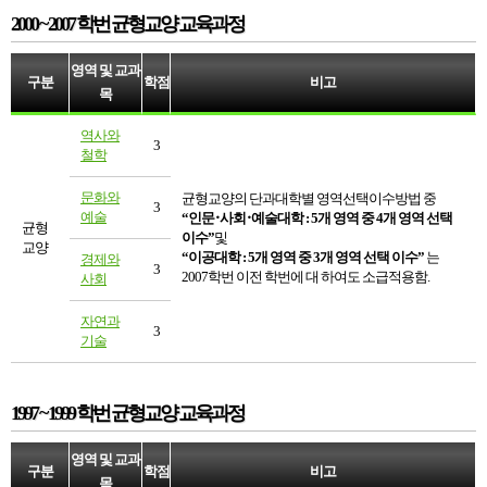
2000 ~ 2007 학번 균형교양 교육과정
영역 및 교과
구분
학점
비고
목
역사와
3
철학
문화와
균형교양의 단과대학별 영역선택이수방법 중
3
예술
“인문･사회･예술대학 : 5개 영역 중 4개 영역 선택
균형
이수”
및
교양
“이공대학 : 5개 영역 중 3개 영역 선택 이수”
는
경제와
3
2007학번 이전 학번에 대 하여도 소급적용함.
사회
자연과
3
기술
1997 ~ 1999 학번 균형교양 교육과정
영역 및 교과
구분
학점
비고
목