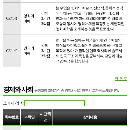
본 수업은 영화의 예술적, 산업적, 문화적 성격
강의
에 대해 규정하고 극영화, 타큐멘터리, 실험
영화의
GE4141
3시간
영화 등 다양한 형식의 영화에 대한 이해를 도
이해
3학점
모함과 동시에 영화매체를 특정짓는 개별적인
영화미학을 소개하는 것을 목표로 한다.
연극을 처음 접하는 학생들에게 연극 예술의
강의
특징을 재미있고 쉽게 이해하도록 하는 데 그
연극의
GE4142
3시간
목적이 있다. 개괄적인 연극 역사와 예술로서
이해
3학점
의 연극 구조와 특징을 공부하여, 교양과 예술
적 감수성을 함양한다.
맨 위로
경제와 사회
균형교양 교육과정 중
경제와 사회 영역의 교과목 소개
입니다.
표에서 검색:
시간/학
학수번호
과목명
상세내용
점