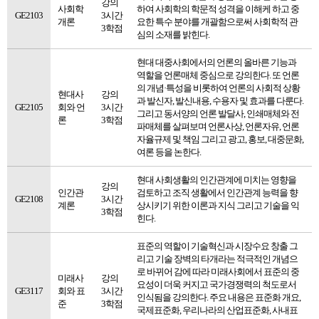
강의
사회학
하여 사회학의 학문적 성격을 이해케 하고 중
GE2103
3시간
개론
요한 특수 분야를 개괄함으로써 사회학적 관
3학점
심의 소재를 밝힌다.
현대 대중사회에서의 언론의 올바른 기능과
역할을 언론매체 중심으로 강의한다. 또 언론
의 개념·특성을 비롯하여 언론의 사회적 상황
현대사
강의
과 발신자, 발신내용, 수용자 및 효과를 다룬다.
GE2105
회와 언
3시간
그리고 동서양의 언론 발달사, 인쇄매체와 전
론
3학점
파매체를 살펴보며 언론사상, 언론자유, 언론
자율규제 및 책임 그리고 광고, 홍보, 대중문화,
여론 등을 논한다.
현대 사회생활의 인간관계에 미치는 영향을
강의
인간관
검토하고 조직 생활에서 인간관계 능력을 향
GE2108
3시간
계론
상시키기 위한 이론과 지식 그리고 기술을 익
3학점
힌다.
표준의 역할이 기술혁신과 시장수요 창출 그
리고 기술 장벽의 타개라는 적극적인 개념으
로 바뀌어 감에 따라 미래사회에서 표준의 중
미래사
강의
요성이 더욱 커지고 국가경쟁력의 척도로서
GE3117
회와 표
3시간
인식됨을 강의한다. 주요 내용은 표준화 개요,
준
3학점
국제표준화, 우리나라의 산업표준화, 사내표