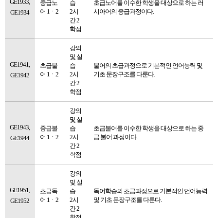
GE1933,
중급노
습
초급노어를 이수한 학생을 대상으로 하는 러
어 1ㆍ2
2시
시아어의 중급과정이다.
GE1934
간 2
학점
강의
및 실
GE1941,
초급불
습
불어의 초급과정으로 기본적인 언어능력 및
어 1ㆍ2
2시
기초 문장구조를 다룬다.
GE1942
간 2
학점
강의
및 실
GE1943,
중급불
습
초급불어를 이수한 학생을 대상으로 하는 중
어 1ㆍ2
2시
급 불어 과정이다.
GE1944
간 2
학점
강의
및 실
GE1951,
초급독
습
독어학습의 초급과정으로 기본적인 언어능력
어 1ㆍ2
2시
및 기초 문장구조를 다룬다.
GE1952
간 2
학점