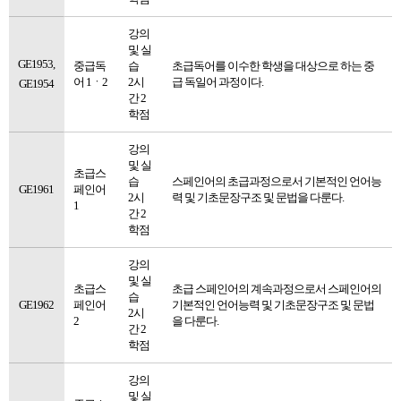
강의
및 실
GE1953,
중급독
습
초급독어를 이수한 학생을 대상으로 하는 중
어 1ㆍ2
2시
급 독일어 과정이다.
GE1954
간 2
학점
강의
및 실
초급스
습
스페인어의 초급과정으로서 기본적인 언어능
GE1961
페인어
2시
력 및 기초문장구조 및 문법을 다룬다.
1
간 2
학점
강의
및 실
초급스
초급 스페인어의 계속과정으로서 스페인어의
습
GE1962
페인어
기본적인 언어능력 및 기초문장구조 및 문법
2시
2
을 다룬다.
간 2
학점
강의
및 실