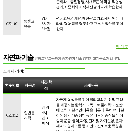
준화와 품질경영, 사내표준화 적용, 적합성
평가, 표준화와 지적재산권에 대해 학습한다.
강의
평생교육의 개념과 전략 그리고 세계 여러 나
평생교
GE4102
3시간
라의 경향 등을 탐구하고 그 실천방안을 고찰
육론
3학점
한다.
맨 위로
자연과 기술
균형교양 교육과정 중
자연과 기술 영역의 교과목 소개
입니다.
표에서 검색:
시간/학
학수번호
과목명
상세내용
점
자연계 학생들을 위한 물리학의 기초 및 교양
을 제공하는 한학기 과목으로 물리학의 전반
강의
에 걸쳐 기본적인 내용을 배운다. 특히 여러 분
일반물
4시
GE0312
야에 응용 가중성이 높은 내용에 중점을 두어
리학
간 3
힘과 운동, 중력, 파동, 전기 및 자기현상, 원자
학점
세계의 양자이론 등 자연의 신비로운 특성을