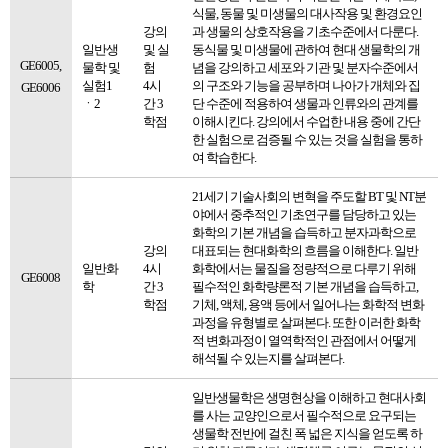
식물, 동물 및 미생물의 대사작용 및 환경요인
강의
과 생물의 상호작용을 기초수준에서 다룬다.
일반생
및 실
동식물 및 미생물에 관하여 현대 생물학의 개
GE6005,
물학 및
험
념을 강의하고 세포와 기관 및 분자수준에서
실험1
4시
의 구조와 기능을 공부하며 나아가 개체와 집
GE6006
ㆍ2
간 3
단 수준에 적용하여 생물과 인류와의 관계를
학점
이해시킨다. 강의에서 수업한 내용 중에 간단
한 실험으로 검증될 수 있는 것을 실험을 통하
여 학습한다.
21세기 기술사회의 변혁을 주도할 BT 및 NT분
야에서 중추적인 기초연구를 담당하고 있는
화학의 기본 개념을 습득하고 분자과학으로
강의
대표되는 현대화학의 흐름을 이해한다. 일반
일반화
4시
화학에서는 물질을 정량적으로 다루기 위해
GE6008
학
간 3
필수적인 화학량론적 기본 개념을 습득하고,
학점
기체, 액체, 용액 등에서 일어나는 화학적 변화
과정을 유형별로 살펴본다. 또한 이러한 화학
적 변화과정이 열역학적인 관점에서 어떻게
해석될 수 있는지를 살펴본다.
일반생물학은 생명현상을 이해하고 현대사회
를 사는 교양인으로서 필수적으로 요구되는
생물학 전반에 걸친 폭 넓은 지식을 얻도록 하