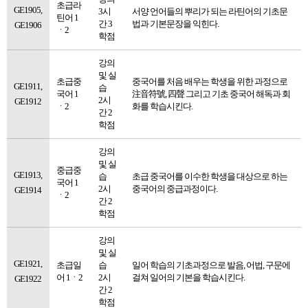
초급라
GE1905,
3시
서양 언어들의 뿌리가 되는 라틴어의 기초문
틴어 1
간 3
법과 기본문장을 익힌다.
GE1906
ㆍ2
학점
강의
및 실
초급중
중국어를 처음 배우는 학생을 위한 과정으로
GE1911,
습
국어 1
注音符號, 四聲 그리고 기초 중국어 해독과 회
2시
GE1912
ㆍ2
화를 학습시킨다.
간 2
학점
강의
및 실
중급중
GE1913,
습
초급 중국어를 이수한 학생을 대상으로 하는
국어 1
2시
중국어의 중급과정이다.
GE1914
ㆍ2
간 2
학점
강의
및 실
GE1921,
초급일
습
일어 학습의 기초과정으로 발음, 어법, 구문에
어 1ㆍ2
2시
걸쳐 일어의 기본을 학습시킨다.
GE1922
간 2
학점