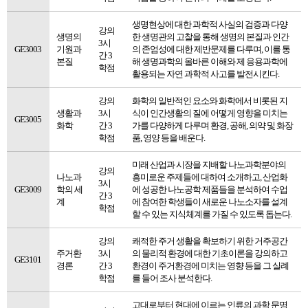
생명현상에 대한 과학적 사실의 검증과 다양
강의
생명의
한 생명관의 고찰을 통해 생명의 본질과 인간
3시
GE3003
기원과
의 존엄성에 대한 제반문제를 다루며, 이를 통
간 3
본질
해 생명과학의 올바른 이해와 제 응용과학에
학점
활용되는 자연 과학적 사고를 발전시킨다.
강의
화학의 일반적인 요소와 화학에서 비롯된 지
생활과
3시
식이 인간생활의 질에 어떻게 영향을 미치는
GE3005
화학
간 3
가를 다양하게 다루며 환경, 공해, 의약 및 화장
학점
품, 영양 등을 배운다.
미래 산업과 시장을 지배할 나노과학분야의
강의
나노과
흥미로운 주제들에 대하여 소개하고, 산업화
3시
GE3009
학의 세
에 성공한 나노공학 제품들을 분석하여 수업
간 3
계
에 참여한 학생들이 새로운 나노소자를 설계
학점
할 수 있는 지식체계를 가질 수 있도록 돕는다.
강의
쾌적한 주거 생활을 확보하기 위한 거주공간
주거환
3시
의 물리적 환경에 대한 기초이론을 강의하고
GE3101
경론
간 3
환경이 주거환경에 미치는 영향 등을 그 실례
학점
를 들어 조사 분석한다.
고대로부터 현대에 이르는 인류의 과학 문명