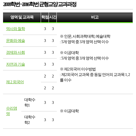
2008학번 ~2016학번 균형교양 교과과정
영역 및 교과목
학점
시간
비고
역사와 철학
3
3
※ 인문, 사회과학대학, 예술대학
문화와 예술
3
3
: 5개 영역 중 3개 영역 선택 이수
경제와 사회
3
3
※ 이공대학
: 5개 영역 중 3개 영역 선택 이수
자연과 기술
3
3
※ 제2외국어 이수방법
: 제2외국어 교과목 중 동일 언어의 교과목 1, 2
2
2
를 이수
제 2 외국어
2
2
대학수
3
3
학1
수리영
※ 이공대학
역
대학수
3
3
학2