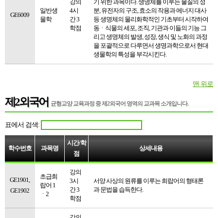
강의
기 위한 과목이다. 생명체를 이루는 물질의 성
일반생
4시
분, 유전자의 구조, 효소의 작용과 에너지 대사
GE6009
물학
간 3
등 생명체의 물리화학적인 기초부터 시작하여
학점
동ㆍ식물의 세포, 조직, 기관과 이들의 기능 그
리고 생명체의 발생, 성장, 생식 및 노화의 과정
을 포괄적으로 다루면서 생명과학으로서 현대
생물학의 특성을 부각시킨다.
맨 위로
제2외국어
균형교양 교육과정 중
제2외국어 영역의 교과목 소개
입니다.
표에서 검색:
시간/학
학수번호
과목명
상세내용
점
강의
초급희
GE1901,
3시
서양 사상의 원류를 이루는 희랍어의 형태론
랍어 1
간 3
과 문법을 습득한다.
GE1902
ㆍ2
학점
강의