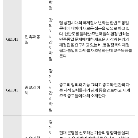
학
점
강
탈 냉전시대의 국제질서 변화는 한반도 통일
의
문제에 대하여 새로운 접근을 필요로 하고 있
3
다. 한반도를 둘러싼 주변국들의 환경 변화는
민족과 통
시
GE1013
민족통일 문제에 대한 새로운 시각과 논리의
일
간
재정립을 요구하고 있는 바, 통일정책의 재정
3
립과 통일의 과제를 재조명하는데 교수목표를
학
둔다.
점
강
의
3
종교의 정의와 기능 그리고 종교와 인간의 다
종교의 이
시
GE1015
른 지적 노력들과의 관계 등을 검토하고, 세계
해
간
주요 종교들에 대해 소개한다.
3
학
점
강
의
3
현대 문명을 선도하는 기술의 영향력을 살펴