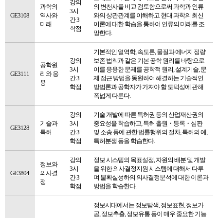
강의
과학의
의 변천사를 비교 검토함으로써 과학과 인류
3시
GE3108
역사와
와의 상관관계를 이해하고 현대 과학의 최신
간 3
미래
이론에 대한 학습을 통하여 인류의 미래를 조
학점
망한다.
기본적인 열역학, 속도론, 물질과 에너지 정량
강의
보존 법칙과 같은 기본 공학 원리를 바탕으로
공학원
3시
이를 응용한 문제를 공학적 원리, 설계기술, 문
GE3111
리와 응
간 3
제 접근 방법을 동원하여 해결하는 기술적인
용
학점
방법론과 공학자가 가져야 할 도덕성에 관해
폭넓게 다룬다.
강의
기술 개발에 따른 특허권 등의 산업재산권의
기술과
3시
중요성을 학습하고, 특허 출원・등록・심판
GE3128
특허
간 3
및 소송 등에 관한 법률행위의 절차, 특허의 예,
학점
특허분쟁 등을 학습한다.
강의
정보 시스템의 목표설정, 자원의 배분 및 개발
정보와
3시
을 위한 의사결정지원 시스템에 대해서 다루
GE3804
의사결
간 3
며 불확실성하의 의사결정분석에 대한 이론과
정
학점
방법을 학습한다.
정보시대에서는 정보탐색, 정보표현, 정보가
공, 정보추출, 정보유통 등이 매우 중요한 기능