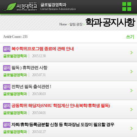
글로벌경영학과
Global Business Administration
학과 공지사항
Home
>
알림 광장
>
Article Count : 233
쓰기
복수학위프로그램 종료에 관해 안내
공지
글로벌경영학과
2015.12.30
필독 ) 휴학관련 사항
공지
글로벌경영학과
2015.07.31
전학년 필독 출석관련 !
공지
글로벌경영학과
2015.06.03
공동학위 해당자)SNHU 학점계산 안내(복학/휴학생 필독)
공지
글로벌경영학과
2015.04.01
자퇴/휴학/등록금분할 신청 등 학과장님 도장이 필요할 경우
공지
글로벌경영학과
2015.02.27