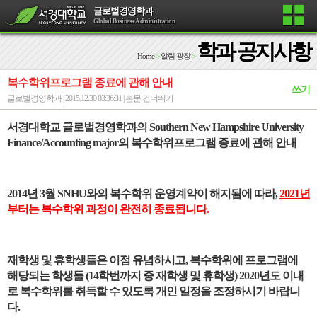
글로벌경영학과
Global Business Administration
학과 공지사항
Home
>
알림 광장
>
복수학위프로그램 종료에 관해 안내
쓰기
글로벌경영학과 | 2015.12.30 03:36:31 |
본문 건너뛰기
서경대학교 글로벌경영학과의
Southern New Hampshire University
Finance/Accounting major
의 복수학위프로그램 종료에 관해 안내
2014
년
3
월
SNHU
와의 복수학위 운영계약이 해지됨에 따라
,
2021
년
부터는 복수학위 과정이 완전히 종료됩니다
.
재학생 및 휴학생들은 이점 유념하시고
,
복수학위에 프로그램에
해당되는 학생들
(14
학번까지 중 재학생 및 휴학생
) 2020
년도 이내
로 복수학위를 취득할 수 있도록 개인 일정을 조정하시기 바랍니
다
.