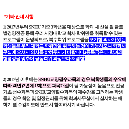
*
기타 안내 사항
1) 2017
년부터
SNHU
기준
3
학년을 대상으로 학과 내 신설 될 글로
벌경영전공 통해 우리 서경대학교 학사 학위만을 취득할 수 있는
프로그램이 운영되므로
,
복수학위 프로그램을
포기할 의사가 있는
학생들은 우리 대학교 학위만을 취득하는 것이 가능하오니 학과사
무실에 오셔서 의사를 밝혀주시기 바랍니다
.(
등록금은 타 학과와
형평성을 맞추어 공동학위 과정보다 저렴함
)
2) 2017
년 이후에는
SNHU
교양필수과목의 경우 복학생들의 수요에
따라 격년
(2
년에
1
회
)
으로 과목개설
이 될 가능성이 높음으로 전공
기초 선수과목과
SNHU
교양필수과목의 재수강을 고려하는 학생
들의 경우 학점 및 일정관리를 위해 학과사무실에서 실시하는 매
학기 별 수강지도에 반드시 참여하시기 바랍니다
.