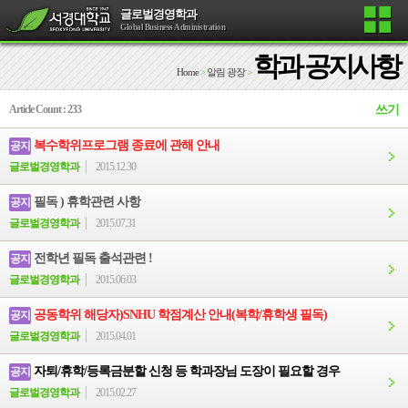
글로벌경영학과
Global Business Administration
학과 공지사항
Home
>
알림 광장
>
Article Count : 233
쓰기
복수학위프로그램 종료에 관해 안내
공지
글로벌경영학과
2015.12.30
필독 ) 휴학관련 사항
공지
글로벌경영학과
2015.07.31
전학년 필독 출석관련 !
공지
글로벌경영학과
2015.06.03
공동학위 해당자)SNHU 학점계산 안내(복학/휴학생 필독)
공지
글로벌경영학과
2015.04.01
자퇴/휴학/등록금분할 신청 등 학과장님 도장이 필요할 경우
공지
글로벌경영학과
2015.02.27