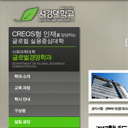
CREOS형 인재
를 양성하는
글로컬 실용중심대학
사회과학대학
글로벌경영학과
DEPARTMENT OF GLOBAL BUSINESS
ADMINISTRATION
학과 소개
교육 과정
학사 안내
공지사항
:
2018학년도 2학
구성원
알림 광장