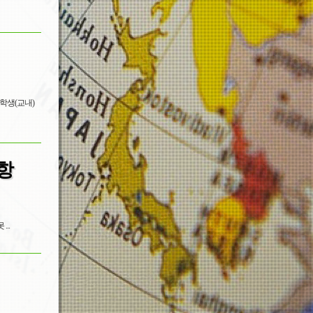
장학생(교내)
항
...