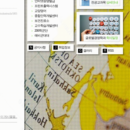
인터넷증명발급
전공교과목
상세안내
프린트출력시스템
교양영어
gbs.skuniv.ac.kr/5805
종합인력개발센터
보건진료소
교수학습개발센터
206학군단
예비군대대
글로벌경영학과
학사일정
N
공지사항
J
취업정보
G
갤러리
R
RSS
이 게시물을...