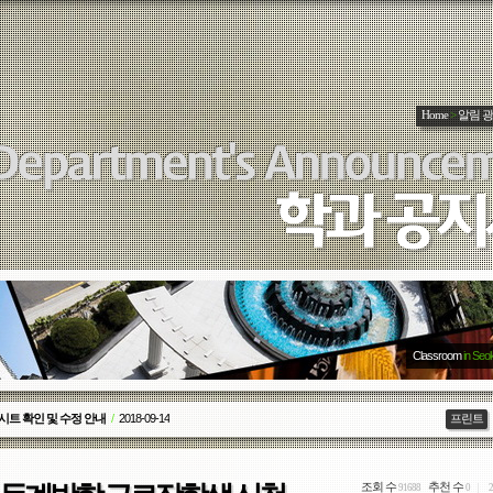
Home
>
알림 
Classroom
in Seo
기 근로장학생 모집
/
2018-08-17
프린트
조회 수
추천 수
91688
0
2