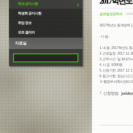
2017학년
학과 공지사항
학생회 공지사항
글로벌경영학과
*.168.30
취업 정보
2017학년도 동계방학
포토 갤러리
- 다 음 -
자료실
1. 내 용 : 2017학년
2. 근로일정 : 2017. 12. 
3. 근무시간 : 일 최대 
4. 시 급 : 9,500원
5. 신청기한 : 2017. 12. 
6. 참고사항 : 점심시간
※ 행정부서(학사관리과,
7. 신청방법 :
judahy