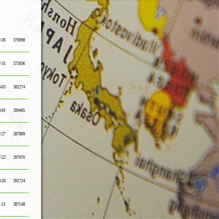
2-30
379098
7-31
372836
6-03
382274
4-01
399405
2-27
387889
7-22
397970
3-20
392724
1-21
387548