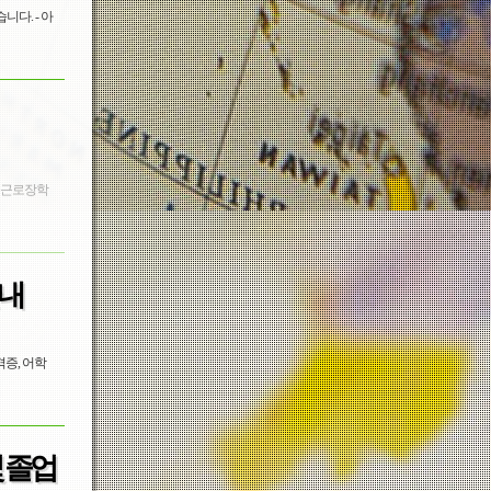
다. - 아
학 근로장학
안내
격증, 어학
및 졸업