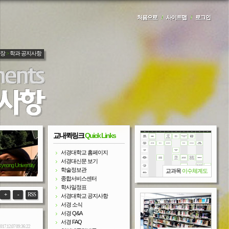
처음으로
/
사이트맵
/
로그인
광장
>
학과 공지사항
교내퀵링크
Quick Links
서경대학교 홈페이지
서경대신문 보기
kyeong University
학술정보관
교과목
이수체계도
종합서비스센터
학사일정표
+
-
RSS
서경대학교 공지사항
서경 소식
서경 Q&A
서경 FAQ
017.12.07 09:36:22