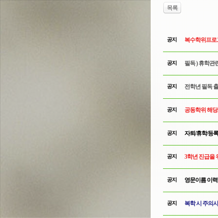
목록
공지
복수학위프로그
공지
필독 ) 휴학관
공지
전학년 필독 출
공지
공동학위 해당자
공지
자퇴/휴학/등
공지
3학년 진급을 
공지
영문이름 이력
공지
복학 시 주의