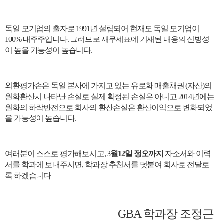
독일 모기업의 출자로
1991
년 설립되어 현재도 독일 모기업이
100%
대주주입니다
.
그러므로 재무제표에 기재된 내용의 신빙성
이 높을 가능성이 높습니다
.
외환평가손은
독일 본사에 가지고 있는 유로화 매출채권
(
자산
)
의
원화환산시 나타난 손실로 실제 확정된 손실은 아니고
2014
년에는
원화의 하락반전으로 회사의 환산손실은 환산이익으로 변화되었
을 가능성이 높습니다
.
여러분이 스스로 평가해보시고
,
3
월
12
일 정오까지
자소서와 이력
서를 학과에 보내주시면
,
학과장 추천서를 덧붙여 회사로 전달로
록 하겠습니다
GBA
학과장 조정근