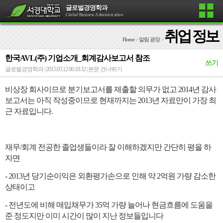
글로벌경영학과
Global Business Administration
취업 정보
Home
>
알림 광장
>
한국AVL(주) 기업소개_회계감사보고서 참조
쓰기
글로벌경영학과 | 2015.03.12 06:18:32 |
본문 건너뛰기
비상장 회사이므로 분기보고서를 제출할 의무가 없고
2014
년 감사
보고서는 아직 작성중이므로 현재까지는
2013
년 자료만이 가장 최
근 자료입니다
.
재무
/
회계 전공한 졸업생들이라 잘 이해하겠지만 간단히 평을 하
자면
- 2013
년 당기순이익은 외환평가손으로 인해 약
2
억원 가량 감소한
상태이고
-
전년도에 비해 매입채무가
35
억 가량 늘어나 현금흐름에 도움을
준 정도지만 이미 시간이 많이 지난 정보들입니다