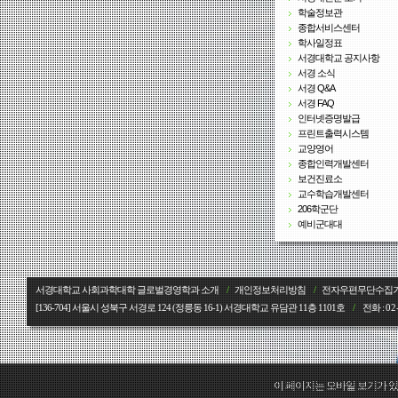
학술정보관
종합서비스센터
학사일정표
서경대학교 공지사항
서경 소식
서경 Q&A
서경 FAQ
인터넷증명발급
프린트출력시스템
교양영어
종합인력개발센터
보건진료소
교수학습개발센터
206학군단
예비군대대
서경대학교 사회과학대학 글로벌경영학과 소개
/
개인정보처리방침
/
전자우편무단수집
[136-704] 서울시 성북구 서경로 124 (정릉동 16-1) 서경대학교
유담관 11층 1101호
/
전화 :
02
이 페이지는 모바일 보기가 