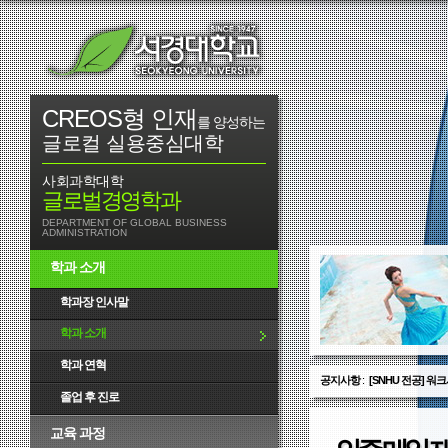
CREOS형 인재
를 양성하는
글로컬 실용중심대학
사회과학대학
글로벌경영학과
DEPARTMENT OF GLOBAL BUSINESS
ADMINISTRATION
학과 소개
학과장 인사말
학과 소개
학과 연혁
공지사항
:
[SNHU 전공] 워
졸업 후 진로
교육 과정