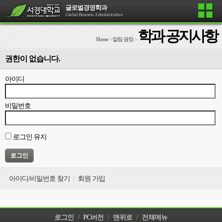
글로벌경영학과
Global Business Administration
학과 공지사항
Home
>
알림 광장
>
권한이 없습니다.
아이디
비밀번호
로그인 유지
아이디/비밀번호 찾기
회원 가입
로그인
/
PC버전
/
맨위로
/
전체메뉴