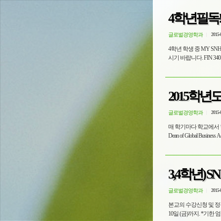
4학년필독!!
글로벌경영학과
2015-
4학년 학생 중 MY S
시기 바랍
2015학년
글로벌경영학과
2015-
매 학기마다 학교에서 학과를 통해 장애학생을 파악하고 있습니
Dean of Global Business Admin
3,4학년) 
글로벌경영학과
2015-
본교의 수강신청 및 정정
10일 (금)까지. *기한 