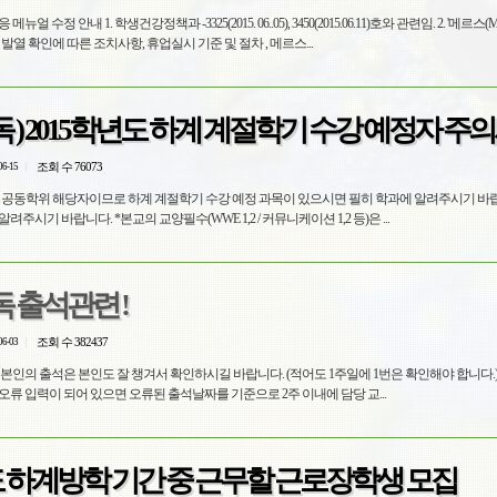
.05), 3450(2015.06.11)호와 관련임. 2. '메르스(MERS) 학교
 중 발열 확인에 따른 조치사항, 휴업실시 기준 및 절차 , 메르스...
필독 ) 2015학년도 하계 계절학기 수강 예정자 주
조회 수 76073
06-15
들은 공동학위 해당자이므로 하계 계절학기 수강 예정 과목이 있으시면 필히 학과에 알려주시기 바랍
주시기 바랍니다. *본교의 교양필수(WWE 1,2 / 커뮤니케이션 1,2 등)은 ...
 출석관련 !
조회 수 382437
06-03
 본인의 출석은 본인도 잘 챙겨서 확인하시길 바랍니다. (적어도 1주일에 1번은 확인해야 합니다.)
오류 입력이 되어 있으면 오류된 출석날짜를 기준으로 2주 이내에 담당 교...
도 하계방학 기간 중 근무할 근로장학생 모집