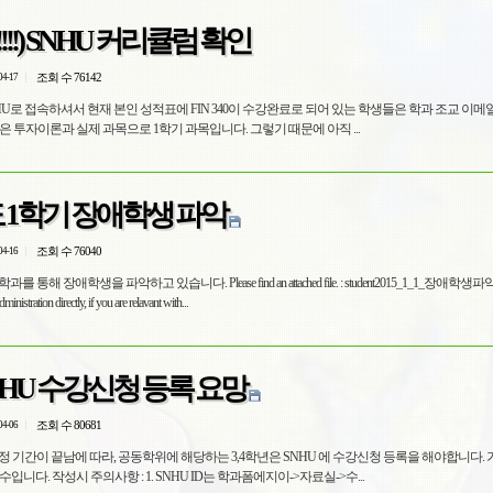
!!) SNHU 커리큘럼 확인
조회 수 76142
04-17
NHU로 접속하셔서 현재 본인 성적표에 FIN 340이 수강완료로 되어 있는 학생들은 학과 조교 이
니다. FIN 340은 투자이론과 실제 과목으로 1학기 과목입니다. 그렇기 때문에 아직 ...
도 1학기 장애학생 파악
조회 수 76040
04-16
다. Please find an attached file. : student2015_1_1_장애학생파악.xls Email
istration directly, if you are relavant with...
SNHU 수강신청 등록 요망
조회 수 80681
04-06
 기간이 끝남에 따라, 공동학위에 해당하는 3,4학년은 SNHU 에 수강신청 등록을 해야합니다. 기한
엄수입니다. 작성시 주의사항 : 1. SNHU ID는 학과폼에지이->자료실->수...