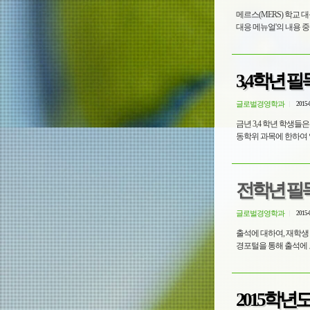
메르스(MERS) 학교 대응 메뉴얼 수정 안내 1. 학생건강정책과 -3325(2015. 06.
대응 메뉴얼'의 내용
3,4학년 
글로벌경영학과
2015-
금년 3,4 학년 학생
동학위 과목에 한하여 알려
전학년 필독
글로벌경영학과
2015-
출석에 대하여, 재학생
경포털을 통해 출석에 
2015학년