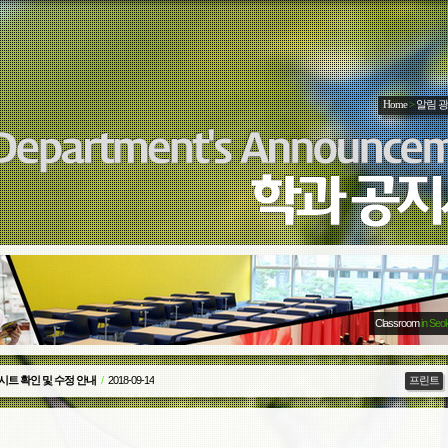
Home
>
알림 
Classroom
in Seo
기 근로장학생 모집
/
2018-08-17
프린트