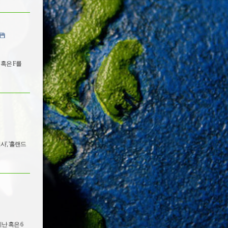
혹은 F를
', '홀랜드
난 혹은 6