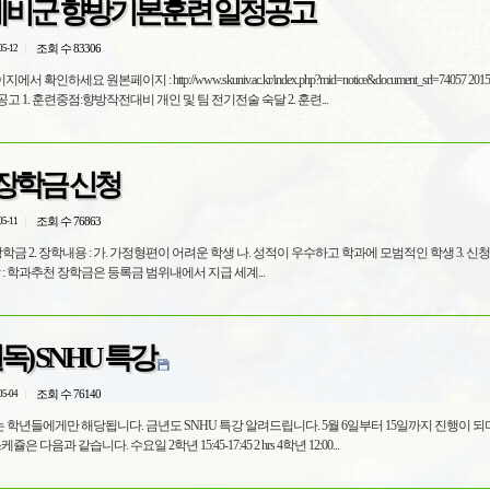
도 예비군 향방기본훈련 일정공고
조회 수 83306
05-12
index.php?mid=notice&document_srl=74057 2015년도 예비
군 향방기본훈련 일정공고 1. 훈련중점:향방작전대비 개인 및 팀 전기전술 숙달 2. 훈련...
 장학금 신청
조회 수 76863
05-11
천 장학금 2. 장학내용 : 가. 가정형편이 어려운 학생 나. 성적이 우수하고 학과에 모범적인 학생 3. 신청기한
년 5월 15일 4. 기타사항 : 학과추천 장학금은 등록금 범위내에서 지급 세계...
2,3,4학년 필독) SNHU 특강
조회 수 76140
05-04
SNHU 특강 알려드립니다. 5월 6일부터 15일까지 진행이 되며(수/금 만
진행) 학년별로 특강 스케쥴은 다음과 같습니다. 수요일 2학년 15:45-17:45 2 hrs 4학년 12:00...