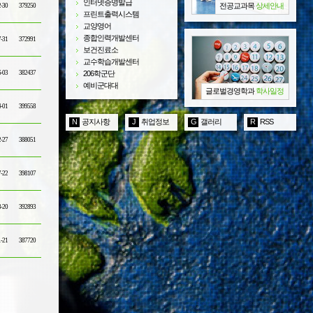
인터넷증명발급
전공교과목
상세안내
2-30
379250
프린트출력시스템
교양영어
종합인력개발센터
7-31
372991
보건진료소
교수학습개발센터
6-03
382437
206학군단
예비군대대
글로벌경영학과
학사일정
4-01
399558
N
공지사항
J
취업정보
G
갤러리
R
RSS
2-27
388051
7-22
398107
3-20
392893
1-21
387720