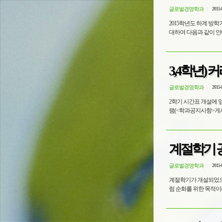
글로벌경영학과
2015-
2015학년도 하계 방
대하여 다음과 같이 안
3,4학년) 
글로벌경영학과
2015-
2학기 시간표 개설에 
램(<학과공지사항>게시
계절학기 
글로벌경영학과
2015-
계절학기가 개설되었으니 필요한 학생들은 신