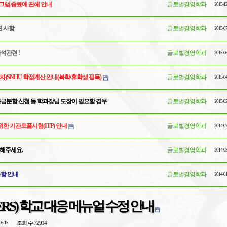
램 종료에 관해 안내
글로벌경영학과
2015-1
련 사항
글로벌경영학과
2015-0
석관련 !
글로벌경영학과
2015-0
)SNHU 학점계산 안내(복학/휴학생 필독)
글로벌경영학과
2015-0
록금분할 신청 등 학과장님 도장이 필요할 경우
글로벌경영학과
2015-0
위한 기관토플시험(ITP) 안내
글로벌경영학과
2014-0
해주세요.
글로벌경영학과
2014-0
사항 안내
글로벌경영학과
2014-0
RS) 학교 대응 메뉴얼 수정 안내
조회 수 72914
06-15