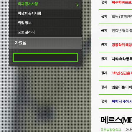
공지
복수학위프로그
학과 공지사항
학생회 공지사항
공지
필독 ) 휴학관
취업 정보
공지
전학년 필독 출
포토 갤러리
자료실
공지
공동학위 해당자
공지
자퇴/휴학/등
공지
3학년 진급을 
공지
영문이름 이력
공지
복학 시 주의
메르스(ME
글로벌경영학과
2015-