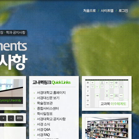
처음으로
/
사이트맵
/
로그인
광장
>
학과 공지사항
교내퀵링크
Quick Links
서경대학교 홈페이지
서경대신문 보기
kyeong University
학술정보관
교과목
이수체계도
종합서비스센터
학사일정표
+
-
RSS
서경대학교 공지사항
서경 소식
서경 Q&A
서경 FAQ