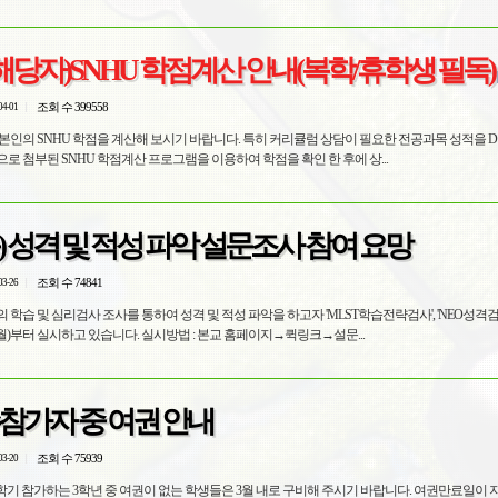
당자)SNHU 학점계산 안내(복학/휴학생 필독)
조회 수 399558
04-01
본인의 SNHU 학점을 계산해 보시기 바랍니다. 특히 커리큘럼 상담이 필요한 전공과목 성적을 D 
로 첨부된 SNHU 학점계산 프로그램을 이용하여 학점을 확인 한 후에 상...
) 성격 및 적성 파악 설문조사 참여 요망
조회 수 74841
03-26
학습 및 심리검사 조사를 통하여 성격 및 적성 파악을 하고자 'MLST학습전략검사', 'NEO성격검사
3(월)부터 실시하고 있습니다. 실시방법 : 본교 홈페이지→퀵링크→설문...
참가자 중 여권 안내
조회 수 75939
03-20
학기 참가하는 3학년 중 여권이 없는 학생들은 3월 내로 구비해 주시기 바랍니다. 여권만료일이 지