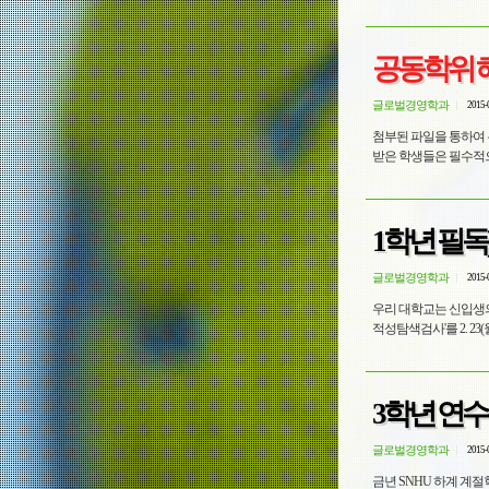
공동학위 해
글로벌경영학과
2015-
첨부된 파일을 통하여 
받은 학생들은 필수적으
1학년 필독
글로벌경영학과
2015-
우리 대학교는 신입생의 
적성탐색검사'를 2. 2
3학년 연수
글로벌경영학과
2015-
금년 SNHU 하계 계절